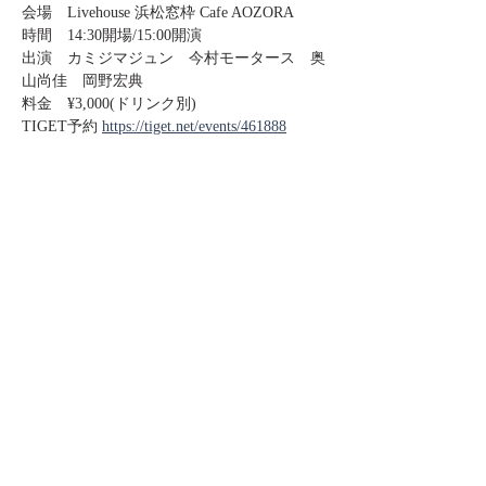
会場　Livehouse 浜松窓枠 Cafe AOZORA
時間　14:30開場/15:00開演
出演　カミジマジュン　今村モータース　奥
山尚佳　岡野宏典
料金　¥3,000(ドリンク別)
TIGET予約 
https://tiget.net/events/461888
Share
Copyright © OKANO HIRONORI, All
Rights Reserved.
okanohironori.com | 音楽家