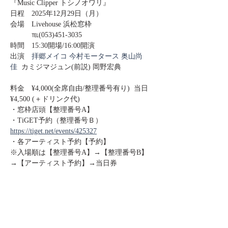
『Music Clipper トシノオワリ』
日程　2025年12月29日（月）
会場　Livehouse 浜松窓枠
　　　℡(053)451-3035
時間　15:30開場/16:00開演
出演　
拝郷メイコ
今村モータース
奥山尚
佳
  カミジマジュン(前説) 岡野宏典
料金　¥4,000(全席自由/整理番号有り)  当日
¥4,500 (＋ドリンク代)
・窓枠店頭【整理番号A】
・TiGET予約（整理番号Ｂ） 
https://tiget.net/events/425327
・各アーティスト予約【予約】
※入場順は【整理番号A】→【整理番号B】
→【アーティスト予約】→当日券
Share