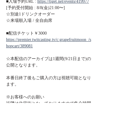
■入場予約URL : 
https://tiget.net/events/419977
[予約受付開始 : 8/8(金)21:00〜]
☆別途1ドリンクオーダー
☆来場順入場 / 全自由席
■配信チケット￥3000
https://premier.twitcasting.tv/c:grapefruitmoon_/s
hopcart/389081
☆本配信のアーカイブは1週間(9/21日まで)の
公開となります。
本番日終了後もご購入の方は視聴可能となり
ます。
※お客様へのお願い
近隣は住宅街となっておりますので集合時間
直前にご来店ください。
開場の10分程度前から入場整理を開始いたし
ます。
それ以前の時間に店前に溜まる行為はご遠慮
ください。